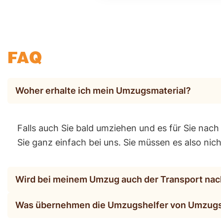
z
n
u
g
g
s
b
FAQ
S
e
e
di
ni
Woher erhalte ich mein Umzugsmaterial?
n
o
g
r
u
Falls auch Sie bald umziehen und es für Sie nac
e
n
Sie ganz einfach bei uns. Sie müssen es also ni
n
g
u
e
m
Wird bei meinem Umzug auch der Transport nach
n
z
u
Was übernehmen die Umzugshelfer von Umzugsd
g