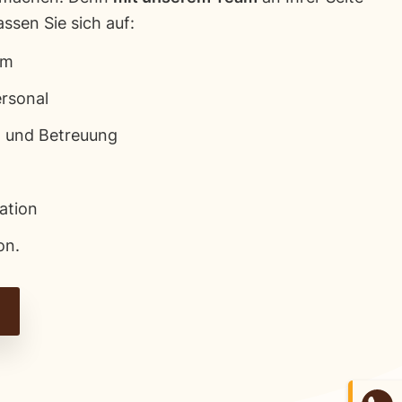
lassen Sie sich auf:
am
rsonal
g und Betreuung
ation
on.
e