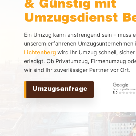
Schöneberg
Treptow
st
& Günstig mit
e
Ha
Ma
u
Umzugsdienst Be
Ha
r
n
g
vi
Ein Umzug kann anstrengend sein – muss er
e
n
unserem erfahrenen Umzugsunternehmen 
c
Lichtenberg
wird Ihr Umzug schnell, siche
B
erledigt. Ob Privatumzug, Firmenumzug od
e
e
wir sind Ihr zuverlässiger Partner vor Ort.
zi
rk
Z
e
Umzugsanfrage
u
Ü
b
s
e
r
a
u