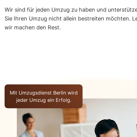
B
Wir sind für jeden Umzug zu haben und unterstützen
Sie Ihren Umzug nicht allein bestreiten möchten. L
P
I
wir machen den Rest.
ri
m
v
p
a
r
t
e
u
s
m
s
z
u
u
m
Mit Umzugsdienst Berlin wird
g
D
jeder Umzug ein Erfolg.
Fi
a
r
t
m
e
e
n