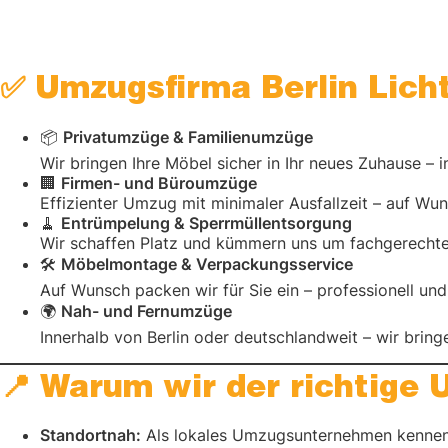
U
m
z
✅ Umzugsfirma Berlin Lich
u
g
📦
Privatumzüge & Familienumzüge
s
Wir bringen Ihre Möbel sicher in Ihr neues Zuhause –
🏢
Firmen- und Büroumzüge
m
Effizienter Umzug mit minimaler Ausfallzeit – auf 
a
🧹
Entrümpelung & Sperrmüllentsorgung
t
Wir schaffen Platz und kümmern uns um fachgerecht
🛠️
Möbelmontage & Verpackungsservice
e
Auf Wunsch packen wir für Sie ein – professionell und 
ri
🌍
Nah- und Fernumzüge
al
Innerhalb von Berlin oder deutschlandweit – wir bringen
📍 Warum wir der richtige 
Standortnah:
Als lokales Umzugsunternehmen kennen