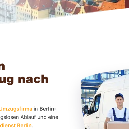
n
zug nach
 Umzugsfirma
in
Berlin-
ngslosen Ablauf und eine
ienst Berlin
.