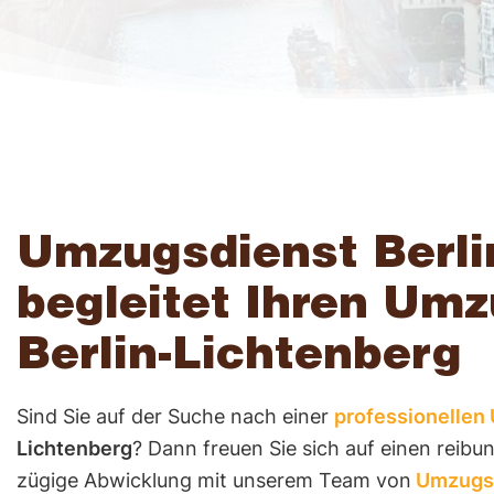
n
t
s
z
P
r
s
ei
s
e
e
Umzugsdienst Berli
r
K
o
begleitet Ihren Um
v
n
Berlin-Lichtenberg
t
i
a
Sind Sie auf der Suche nach einer
c
professionellen
kt
Lichtenberg
? Dann freuen Sie sich auf einen reibu
A
e
zügige Abwicklung mit unserem Team von
Umzugsd
G