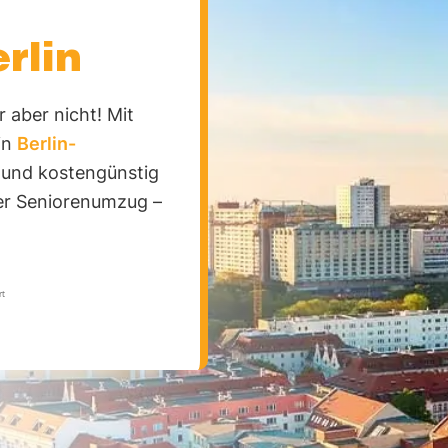
Köpenick
lteverbotszone
lerarbeiten
rlin
lteverbotszone
 aber nicht! Mit
in
Berlin-
r und kostengünstig
er Seniorenumzug –