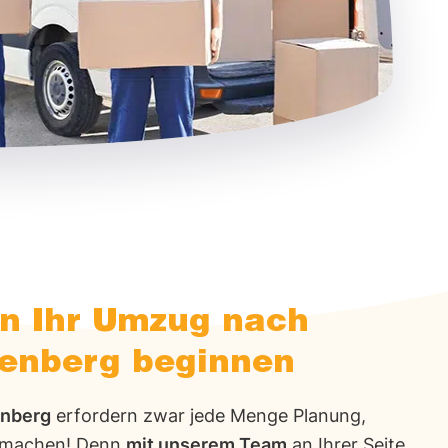
nn Ihr Umzug nach
tenberg beginnen
enberg
erfordern zwar jede Menge Planung,
 machen! Denn
mit unserem Team
an Ihrer Seite